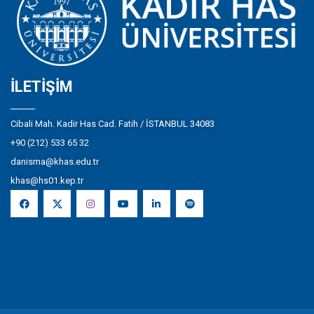
İLETIŞIM
Cibali Mah. Kadir Has Cad. Fatih / İSTANBUL 34083
+90 (212) 533 65 32
danisma@khas.edu.tr
khas@hs01.kep.tr