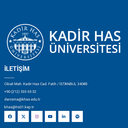
İLETIŞIM
Cibali Mah. Kadir Has Cad. Fatih / İSTANBUL 34083
+90 (212) 533 65 32
danisma@khas.edu.tr
khas@hs01.kep.tr