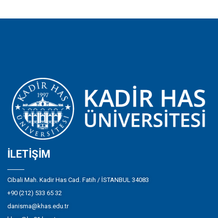
İLETIŞIM
Cibali Mah. Kadir Has Cad. Fatih / İSTANBUL 34083
+90 (212) 533 65 32
danisma@khas.edu.tr