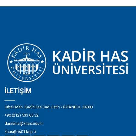
İLETIŞIM
Cibali Mah. Kadir Has Cad. Fatih / İSTANBUL 34083
+90 (212) 533 65 32
danisma@khas.edu.tr
khas@hs01.kep.tr