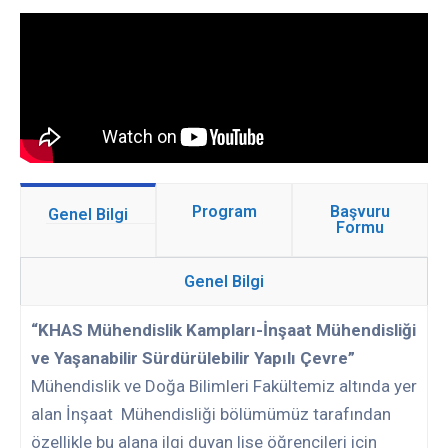
Program
Başvuru
Genel Bilgi
Formu
Genel Bilgi
“
KHAS Mühendislik Kampları-İnşaat Mühendisliği
ve Yaşanabilir Sürdürülebilir Yapılı Çevre”
Mühendislik ve Doğa Bilimleri Fakültemiz altında yer
alan İnşaat Mühendisliği bölümümüz tarafından
özellikle bu alana ilgi duyan lise öğrencileri için