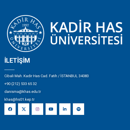
İLETIŞIM
Cibali Mah. Kadir Has Cad. Fatih / İSTANBUL 34083
+90 (212) 533 65 32
danisma@khas.edu.tr
khas@hs01.kep.tr