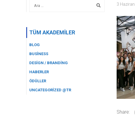
3 Hazira
TÜM AKADEMILER
BLOG
BUSINESS
DESIGN / BRANDING
HABERLER
ÖDÜLLER
UNCATEGORIZED @TR
Share: