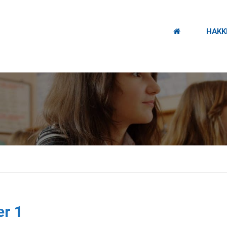
HAKK
.
r 1