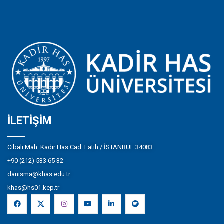
İLETIŞIM
Cibali Mah. Kadir Has Cad. Fatih / İSTANBUL 34083
+90 (212) 533 65 32
danisma@khas.edu.tr
khas@hs01.kep.tr