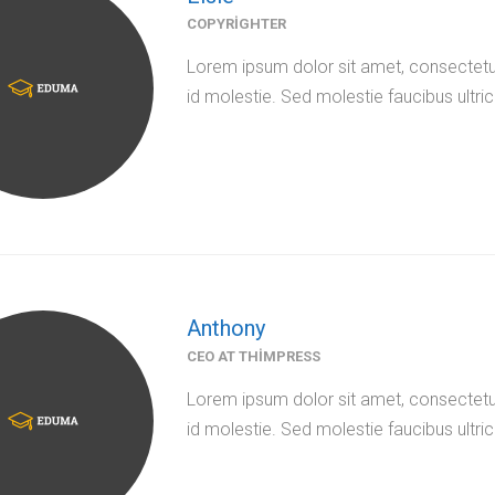
COPYRIGHTER
Lorem ipsum dolor sit amet, consectetur
id molestie. Sed molestie faucibus ultric
Anthony
CEO AT THIMPRESS
Lorem ipsum dolor sit amet, consectetur
id molestie. Sed molestie faucibus ultric