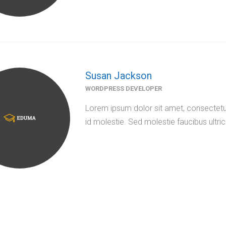
Susan Jackson
WORDPRESS DEVELOPER
Lorem ipsum dolor sit amet, consectetur
id molestie. Sed molestie faucibus ultric