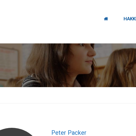
HAKK
.
Peter Packer