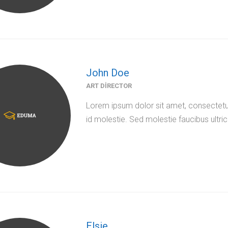
John Doe
ART DIRECTOR
Lorem ipsum dolor sit amet, consectetur
id molestie. Sed molestie faucibus ultric
Elsie