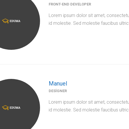
FRONT-END DEVELOPER
Lorem ipsum dolor sit amet, consectetur
id molestie. Sed molestie faucibus ultric
Manuel
DESIGNER
Lorem ipsum dolor sit amet, consectetur
id molestie. Sed molestie faucibus ultric