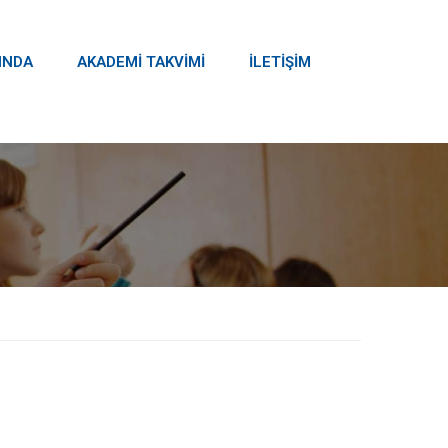
INDA
AKADEMİ TAKVİMİ
İLETİŞİM