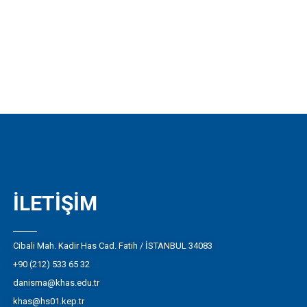
İLETIŞIM
Cibali Mah. Kadir Has Cad. Fatih / İSTANBUL 34083
+90 (212) 533 65 32
danisma@khas.edu.tr
khas@hs01.kep.tr